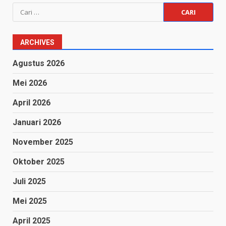
Cari
untuk:
ARCHIVES
Agustus 2026
Mei 2026
April 2026
Januari 2026
November 2025
Oktober 2025
Juli 2025
Mei 2025
April 2025