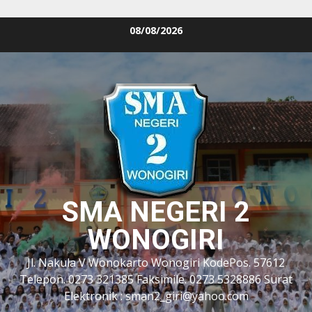
Skip
08/08/2026
to
content
SMA NEGERI 2
WONOGIRI
Jl. Nakula V Wonokarto Wonogiri KodePos. 57612
Telepon. 0273 321385 Faksimile. 0273 5328886 Surat
Elektronik : sman2_giri@yahoo.com