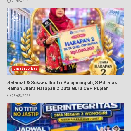
25/05/2026
Uncategorized
Selamat & Sukses Ibu Tri Palupiningsih, S.Pd. atas
Raihan Juara Harapan 2 Duta Guru CBP Rupiah
25/05/2026