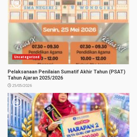
Uncategorized
Pelaksanaan Penilaian Sumatif Akhir Tahun (PSAT)
Tahun Ajaran 2025/2026
25/05/2026