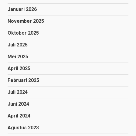
Januari 2026
November 2025
Oktober 2025
Juli 2025
Mei 2025
April 2025
Februari 2025
Juli 2024
Juni 2024
April 2024
Agustus 2023