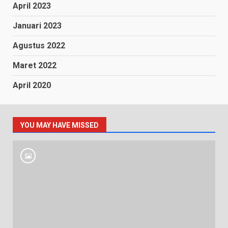
April 2023
Januari 2023
Agustus 2022
Maret 2022
April 2020
YOU MAY HAVE MISSED