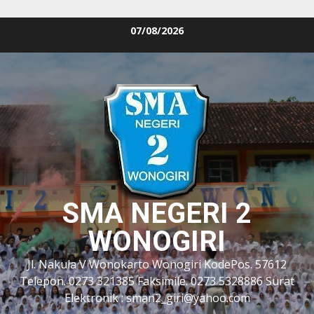
Skip
07/08/2026
to
content
SMA NEGERI 2
WONOGIRI
Jl. Nakula V Wonokarto Wonogiri KodePos. 57612
Telepon. 0273 321385 Faksimile. 0273 5328886 Surat
Elektronik : sman2_giri@yahoo.com