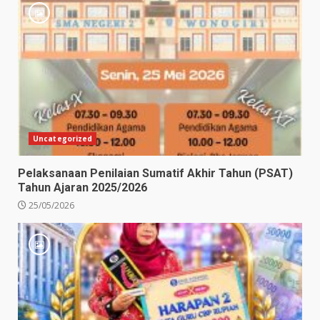
Uncategorized
Pelaksanaan Penilaian Sumatif Akhir Tahun (PSAT)
Tahun Ajaran 2025/2026
25/05/2026