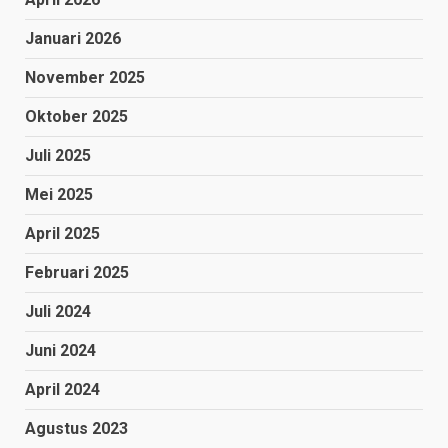
Januari 2026
November 2025
Oktober 2025
Juli 2025
Mei 2025
April 2025
Februari 2025
Juli 2024
Juni 2024
April 2024
Agustus 2023