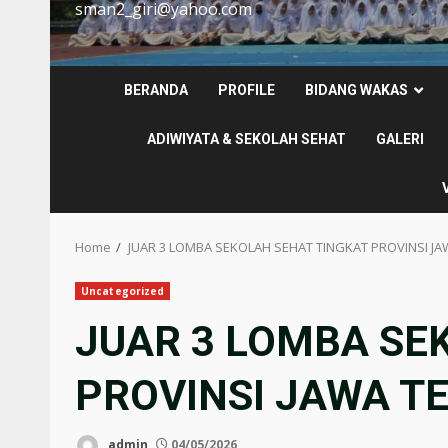
sman2_giri@yahoo.com
BERANDA
PROFILE
BIDANG WAKAS
ADIWIYATA & SEKOLAH SEHAT
GALERI
Home
JUAR 3 LOMBA SEKOLAH SEHAT TINGKAT PROVINSI J
Uncategorized
JUAR 3 LOMBA SE
PROVINSI JAWA T
admin
04/05/2026