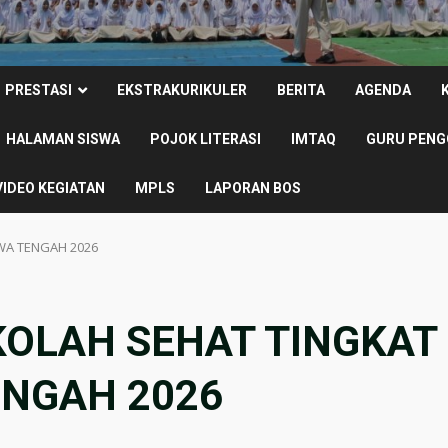
PRESTASI
EKSTRAKURIKULER
BERITA
AGENDA
HALAMAN SISWA
POJOK LITERASI
IMTAQ
GURU PENG
VIDEO KEGIATAN
MPLS
LAPORAN BOS
AWA TENGAH 2026
KOLAH SEHAT TINGKAT
ENGAH 2026