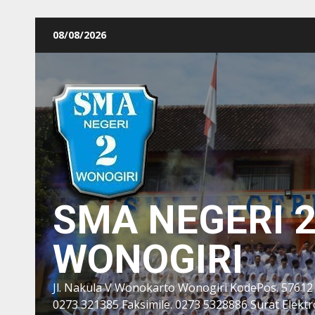
Skip
08/08/2026
to
content
SMA NEGERI 
WONOGIRI
Jl. Nakula V Wonokarto Wonogiri KodePos. 57612
0273 321385 Faksimile. 0273 5328886 Surat Elektro