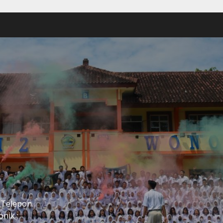
2
 Telepon.
nik :