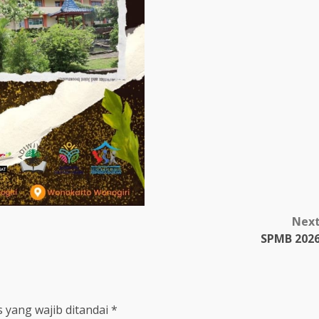
Nex
SPMB 202
 yang wajib ditandai
*