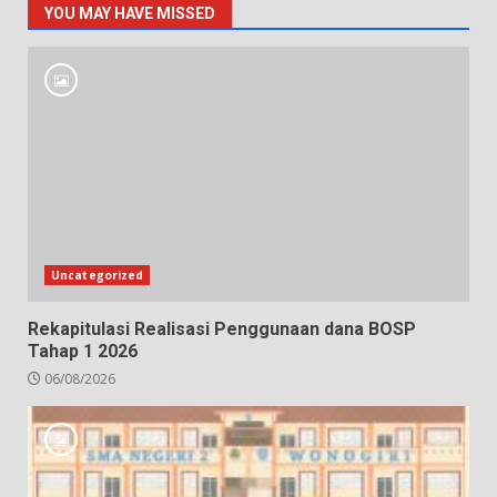
YOU MAY HAVE MISSED
Uncategorized
Rekapitulasi Realisasi Penggunaan dana BOSP
Tahap 1 2026
06/08/2026