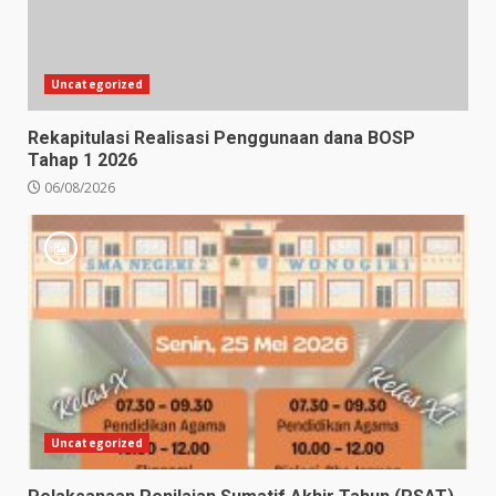
Uncategorized
Rekapitulasi Realisasi Penggunaan dana BOSP
Tahap 1 2026
06/08/2026
Uncategorized