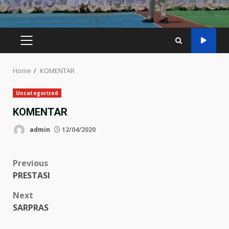
PRIMARY
MENU
Home
KOMENTAR
Uncategorized
KOMENTAR
admin
12/04/2020
Post
Previous
PRESTASI
navigation
Next
SARPRAS