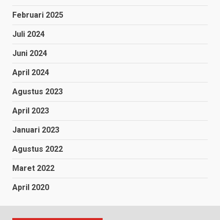
Februari 2025
Juli 2024
Juni 2024
April 2024
Agustus 2023
April 2023
Januari 2023
Agustus 2022
Maret 2022
April 2020