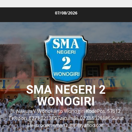
Skip
07/08/2026
to
content
SMA NEGERI 2
WONOGIRI
Jl. Nakula V Wonokarto Wonogiri KodePos. 57612
Telepon. 0273 321385 Faksimile. 0273 5328886 Surat
Elektronik : sman2_giri@yahoo.com