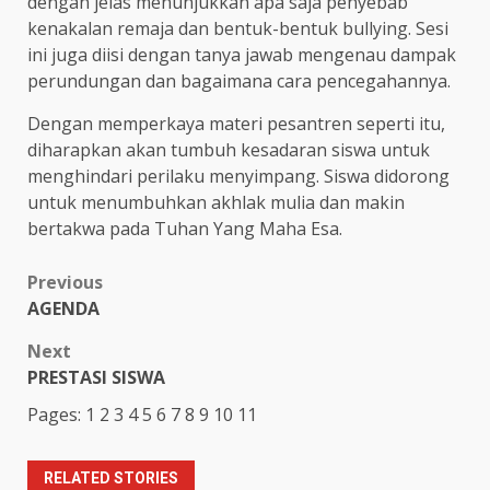
dengan jelas menunjukkan apa saja penyebab
kenakalan remaja dan bentuk-bentuk bullying. Sesi
ini juga diisi dengan tanya jawab mengenau dampak
perundungan dan bagaimana cara pencegahannya.
Dengan memperkaya materi pesantren seperti itu,
diharapkan akan tumbuh kesadaran siswa untuk
menghindari perilaku menyimpang. Siswa didorong
untuk menumbuhkan akhlak mulia dan makin
bertakwa pada Tuhan Yang Maha Esa.
Post
Previous
AGENDA
navigation
Next
PRESTASI SISWA
Pages:
1
2
3
4
5
6
7
8
9
10
11
RELATED STORIES