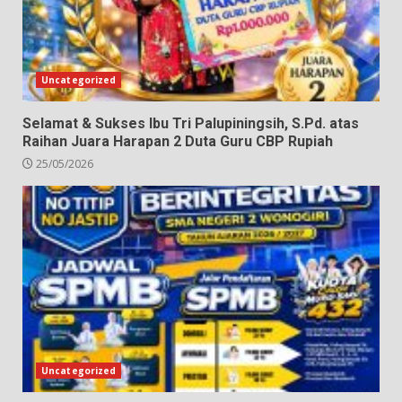
Uncategorized
Selamat & Sukses Ibu Tri Palupiningsih, S.Pd. atas
Raihan Juara Harapan 2 Duta Guru CBP Rupiah
25/05/2026
Uncategorized