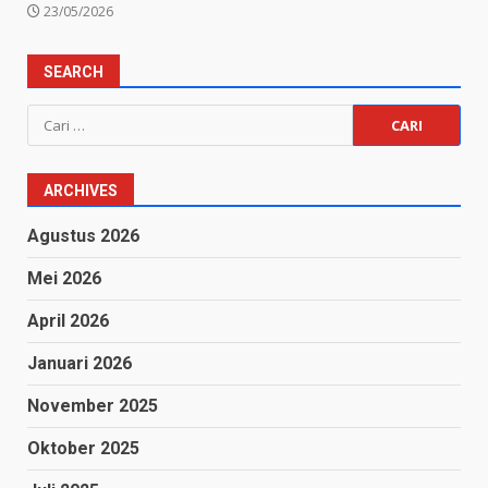
23/05/2026
SEARCH
Cari
untuk:
ARCHIVES
Agustus 2026
Mei 2026
April 2026
Januari 2026
November 2025
Oktober 2025