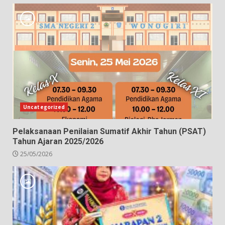
Uncategorized
Pelaksanaan Penilaian Sumatif Akhir Tahun (PSAT)
Tahun Ajaran 2025/2026
25/05/2026