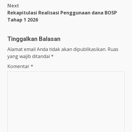
Next
Rekapitulasi Realisasi Penggunaan dana BOSP
Tahap 1 2026
Tinggalkan Balasan
Alamat email Anda tidak akan dipublikasikan.
Ruas
yang wajib ditandai
*
Komentar
*