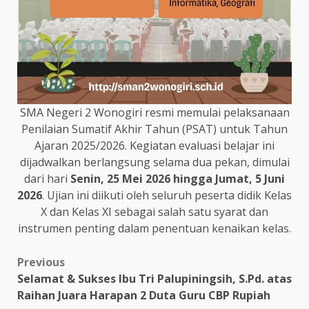
SMA Negeri 2 Wonogiri resmi memulai pelaksanaan
Penilaian Sumatif Akhir Tahun (PSAT) untuk Tahun
Ajaran 2025/2026. Kegiatan evaluasi belajar ini
dijadwalkan berlangsung selama dua pekan, dimulai
dari hari
Senin, 25 Mei 2026 hingga Jumat, 5 Juni
2026
. Ujian ini diikuti oleh seluruh peserta didik Kelas
X dan Kelas XI sebagai salah satu syarat dan
instrumen penting dalam penentuan kenaikan kelas.
Post
Previous
Selamat & Sukses Ibu Tri Palupiningsih, S.Pd. atas
navigation
Raihan Juara Harapan 2 Duta Guru CBP Rupiah