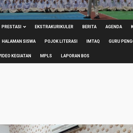
PRESTASI
EKSTRAKURIKULER
BERITA
AGENDA
HALAMAN SISWA
POJOK LITERASI
IMTAQ
GURU PENG
VIDEO KEGIATAN
MPLS
LAPORAN BOS