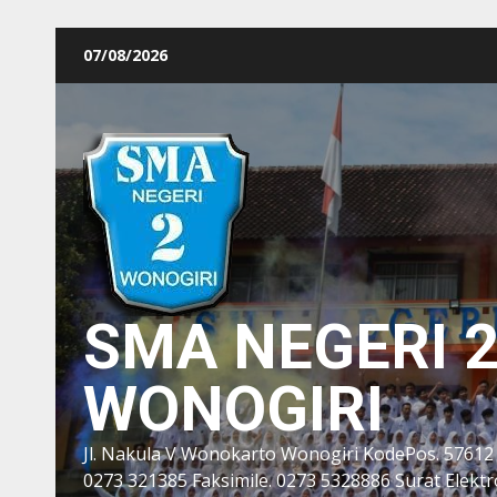
Skip
07/08/2026
to
content
SMA NEGERI 
WONOGIRI
Jl. Nakula V Wonokarto Wonogiri KodePos. 57612
0273 321385 Faksimile. 0273 5328886 Surat Elektro