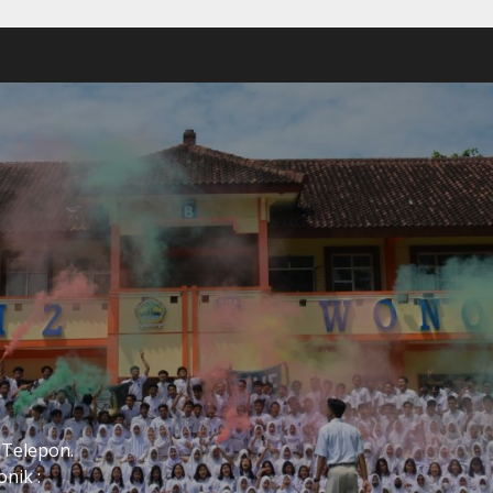
2
 Telepon.
nik :