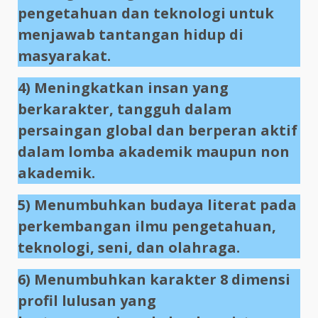
pengetahuan dan teknologi untuk
menjawab tantangan hidup di
masyarakat.
4) Meningkatkan insan yang
berkarakter, tangguh dalam
persaingan global dan berperan aktif
dalam lomba akademik maupun non
akademik.
5) Menumbuhkan budaya literat pada
perkembangan ilmu pengetahuan,
teknologi, seni, dan olahraga.
6) Menumbuhkan karakter 8 dimensi
profil lulusan yang