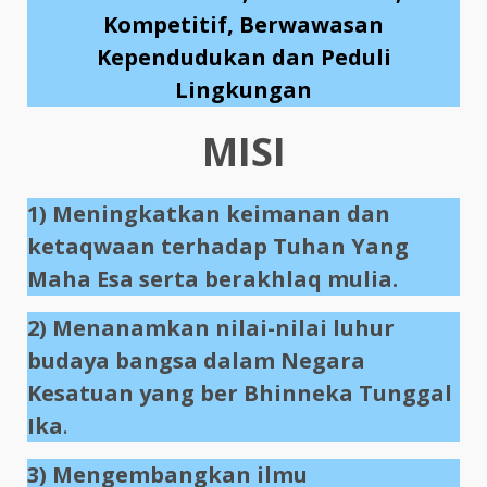
Kompetitif, Berwawasan
Kependudukan dan Peduli
Lingkungan
MISI
1) Meningkatkan keimanan dan
ketaqwaan terhadap Tuhan Yang
Maha Esa serta berakhlaq mulia.
2) Menanamkan nilai-nilai luhur
budaya bangsa dalam Negara
Kesatuan yang ber Bhinneka Tunggal
Ika
.
3) Mengembangkan ilmu