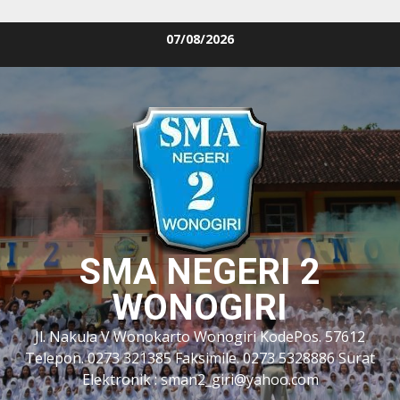
Skip
07/08/2026
to
content
SMA NEGERI 2
WONOGIRI
Jl. Nakula V Wonokarto Wonogiri KodePos. 57612
Telepon. 0273 321385 Faksimile. 0273 5328886 Surat
Elektronik : sman2_giri@yahoo.com