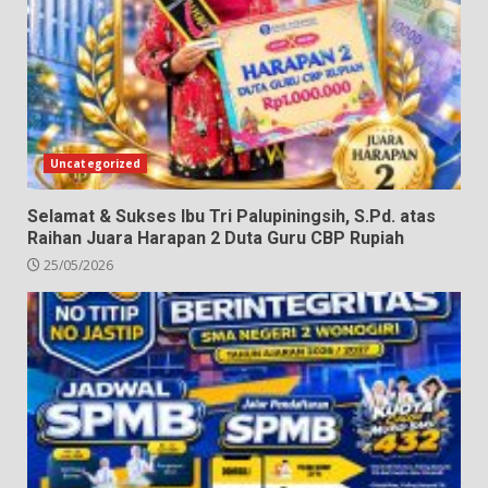
Uncategorized
Selamat & Sukses Ibu Tri Palupiningsih, S.Pd. atas
Raihan Juara Harapan 2 Duta Guru CBP Rupiah
25/05/2026