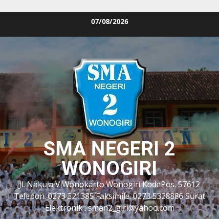
Skip
07/08/2026
to
content
SMA NEGERI 2
WONOGIRI
Jl. Nakula V Wonokarto Wonogiri KodePos. 57612
Telepon. 0273 321385 Faksimile. 0273 5328886 Surat
Elektronik : sman2_giri@yahoo.com