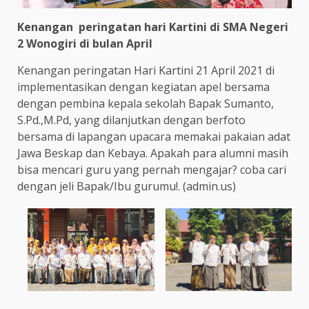
Kenangan peringatan hari Kartini di SMA Negeri
2 Wonogiri
di bulan April
Kenangan peringatan Hari Kartini 21 April 2021 di
implementasikan dengan kegiatan apel bersama
dengan pembina kepala sekolah Bapak Sumanto,
S.Pd.,M.Pd, yang dilanjutkan dengan berfoto
bersama di lapangan upacara memakai pakaian adat
Jawa Beskap dan Kebaya. Apakah para alumni masih
bisa mencari guru yang pernah mengajar? coba cari
dengan jeli Bapak/Ibu gurumu!. (admin.us)