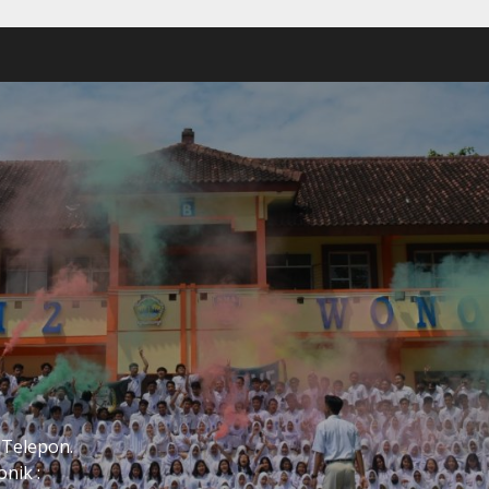
2
 Telepon.
nik :