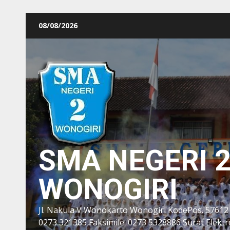
Skip
08/08/2026
to
content
SMA NEGERI 
WONOGIRI
Jl. Nakula V Wonokarto Wonogiri KodePos. 57612
0273 321385 Faksimile. 0273 5328886 Surat Elektro