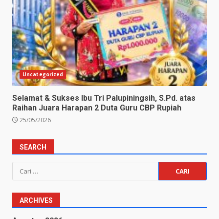
Uncategorized
Selamat & Sukses Ibu Tri Palupiningsih, S.Pd. atas
Raihan Juara Harapan 2 Duta Guru CBP Rupiah
25/05/2026
SEARCH
Cari
untuk:
ARCHIVES