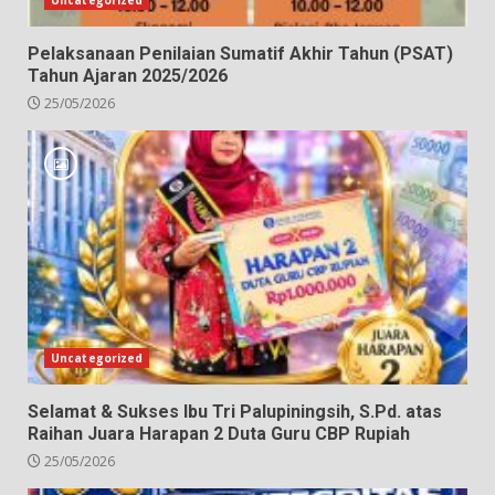
Uncategorized
Pelaksanaan Penilaian Sumatif Akhir Tahun (PSAT)
Tahun Ajaran 2025/2026
25/05/2026
Uncategorized
Selamat & Sukses Ibu Tri Palupiningsih, S.Pd. atas
Raihan Juara Harapan 2 Duta Guru CBP Rupiah
25/05/2026