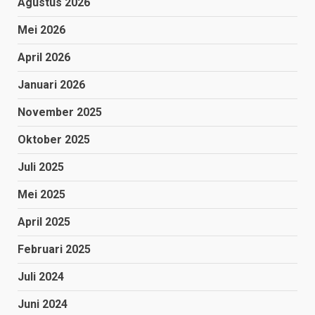
Agustus 2026
Mei 2026
April 2026
Januari 2026
November 2025
Oktober 2025
Juli 2025
Mei 2025
April 2025
Februari 2025
Juli 2024
Juni 2024