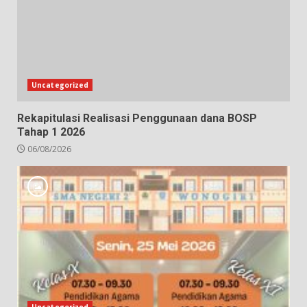
Uncategorized
Rekapitulasi Realisasi Penggunaan dana BOSP
Tahap 1 2026
06/08/2026