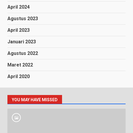
April 2024
Agustus 2023
April 2023
Januari 2023
Agustus 2022
Maret 2022
April 2020
YOU MAY HAVE MISSED