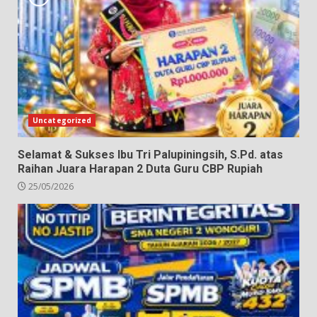
Uncategorized
Selamat & Sukses Ibu Tri Palupiningsih, S.Pd. atas
Raihan Juara Harapan 2 Duta Guru CBP Rupiah
25/05/2026