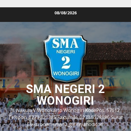
Skip
08/08/2026
to
content
SMA NEGERI 2
WONOGIRI
Jl. Nakula V Wonokarto Wonogiri KodePos. 57612
Telepon. 0273 321385 Faksimile. 0273 5328886 Surat
Elektronik : sman2_giri@yahoo.com