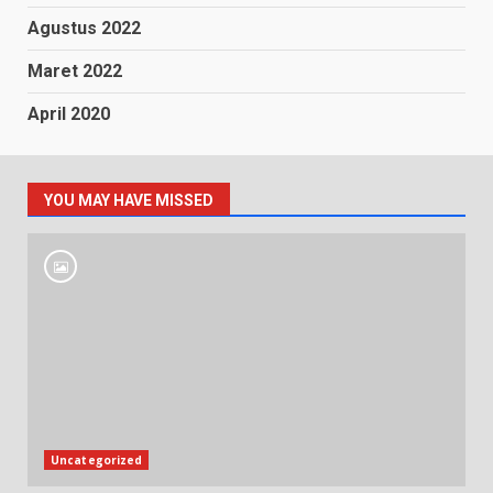
Agustus 2022
Maret 2022
April 2020
YOU MAY HAVE MISSED
Uncategorized