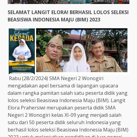
SELAMAT LANGIT ELORA! BERHASIL LOLOS SELEKSI
BEASISWA INDONESIA MAJU (BIM) 2023
Rabu (28/2/2024) SMA Negeri 2 Wonogiri
mengadakan apel bersama di lapangan upacara
dalam rangka pamitan salah satu peserta didik yang
lolos seleksi Beasiswa Indonesia Maju (BIM). Langit
Elora Prahersiwi merupakan peserta didik SMA
Negeri 2 Wonogiri kelas XI-09 yang menjadi salah
satu dari 50 peserta didik seluruh Indonesia yang
berhasil lolos seleksi Beasiswa Indonesia Maju (BIM)