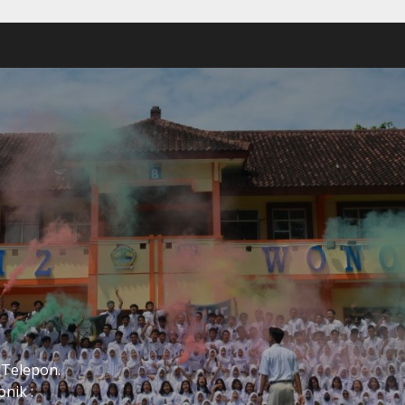
2
 Telepon.
nik :