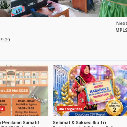
Nex
MPL
19
20
ed
Uncategorized
 Penilaian Sumatif
Selamat & Sukses Ibu Tri