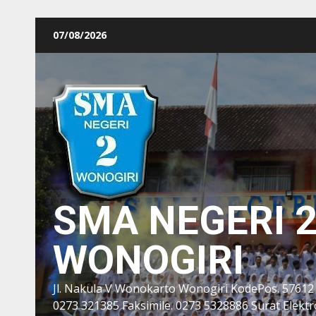
Skip
07/08/2026
to
content
SMA NEGERI 
WONOGIRI
Jl. Nakula V Wonokarto Wonogiri KodePos. 57612
0273 321385 Faksimile. 0273 5328886 Surat Elektro