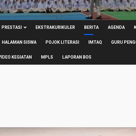
PRESTASI
EKSTRAKURIKULER
BERITA
AGENDA
HALAMAN SISWA
POJOK LITERASI
IMTAQ
GURU PENG
VIDEO KEGIATAN
MPLS
LAPORAN BOS