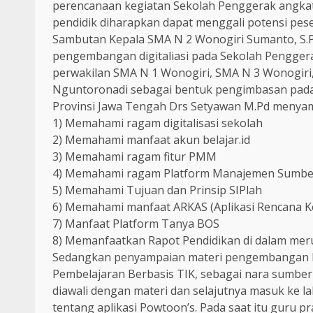
perencanaan kegiatan Sekolah Penggerak angkat
pendidik diharapkan dapat menggali potensi peser
Sambutan Kepala SMA N 2 Wonogiri Sumanto, S.P
pengembangan digitaliasi pada Sekolah Penggera
perwakilan SMA N 1 Wonogiri, SMA N 3 Wonogiri
Nguntoronadi sebagai bentuk pengimbasan pada 
Provinsi Jawa Tengah Drs Setyawan M.Pd menyamp
1) Memahami ragam digitalisasi sekolah
2) Memahami manfaat akun belajar.id
3) Memahami ragam fitur PMM
4) Memahami ragam Platform Manajemen Sumbe
5) Memahami Tujuan dan Prinsip SIPlah
6) Memahami manfaat ARKAS (Aplikasi Rencana K
7) Manfaat Platform Tanya BOS
8) Memanfaatkan Rapot Pendidikan di dalam me
Sedangkan penyampaian materi pengembangan ba
Pembelajaran Berbasis TIK, sebagai nara sumbe
diawali dengan materi dan selajutnya masuk ke l
tentang aplikasi Powtoon’s. Pada saat itu guru 