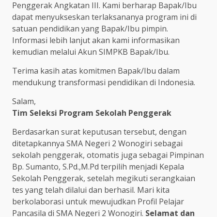
Penggerak Angkatan III. Kami berharap Bapak/Ibu
dapat menyukseskan terlaksananya program ini di
satuan pendidikan yang Bapak/Ibu pimpin.
Informasi lebih lanjut akan kami informasikan
kemudian melalui Akun SIMPKB Bapak/Ibu.
Terima kasih atas komitmen Bapak/Ibu dalam
mendukung transformasi pendidikan di Indonesia.
Salam,
Tim Seleksi Program Sekolah Penggerak
Berdasarkan surat keputusan tersebut, dengan
ditetapkannya SMA Negeri 2 Wonogiri sebagai
sekolah penggerak, otomatis juga sebagai Pimpinan
Bp. Sumanto, S.Pd.,M.Pd terpilih menjadi Kepala
Sekolah Penggerak, setelah megikuti serangkaian
tes yang telah dilalui dan berhasil. Mari kita
berkolaborasi untuk mewujudkan Profil Pelajar
Pancasila di SMA Negeri 2 Wonogiri.
Selamat dan