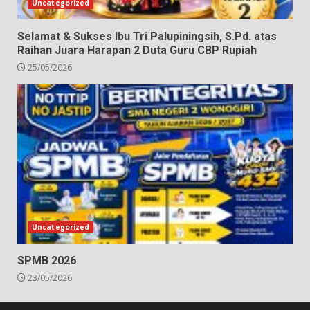
Uncategorized
Selamat & Sukses Ibu Tri Palupiningsih, S.Pd. atas
Raihan Juara Harapan 2 Duta Guru CBP Rupiah
25/05/2026
Uncategorized
SPMB 2026
23/05/2026