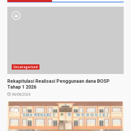
Uncategorized
Rekapitulasi Realisasi Penggunaan dana BOSP
Tahap 1 2026
06/08/2026