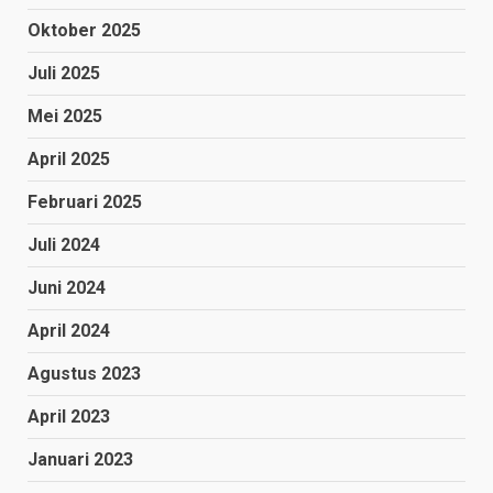
Oktober 2025
Juli 2025
Mei 2025
April 2025
Februari 2025
Juli 2024
Juni 2024
April 2024
Agustus 2023
April 2023
Januari 2023