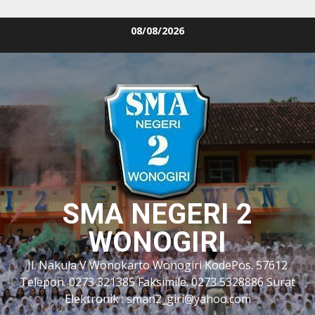
Skip
08/08/2026
to
content
SMA NEGERI 2
WONOGIRI
Jl. Nakula V Wonokarto Wonogiri KodePos. 57612
Telepon. 0273 321385 Faksimile. 0273 5328886 Surat
Elektronik : sman2_giri@yahoo.com