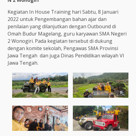
Kegiatan In House Training hari Sabtu, 8 Januari
2022 untuk Pengembangan bahan ajar dan
penilaian yang dilanjutkan dengan Outbound di
Omah Budur Magelang, guru karyawan SMA Negeri
2 Wonogiri. Pada kegiatan tersebut di dukung
dengan komite sekolah, Pengawas SMA Provinsi
Jawa Tengah dan juga Dinas Pendidikan wilayah VI
Jawa Tengah.