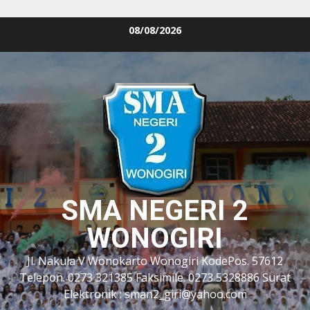
Skip
08/08/2026
to
content
SMA NEGERI 2
WONOGIRI
Jl. Nakula V Wonokarto Wonogiri KodePos. 57612
Telepon. 0273 321385 Faksimile. 0273 5328886 Surat
Elektronik : sman2_giri@yahoo.com