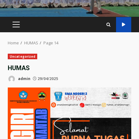
PRIMARY
MENU
Home
HUMAS
Page 14
Uncategorized
HUMAS
admin
29/04/2025