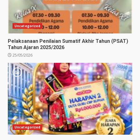
Uncategorized
Pelaksanaan Penilaian Sumatif Akhir Tahun (PSAT)
Tahun Ajaran 2025/2026
25/05/2026
Uncategorized