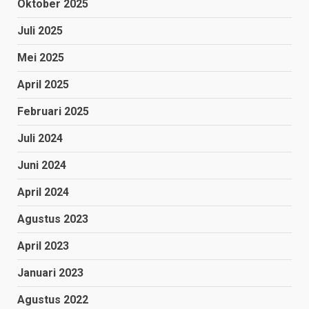
Oktober 2025
Juli 2025
Mei 2025
April 2025
Februari 2025
Juli 2024
Juni 2024
April 2024
Agustus 2023
April 2023
Januari 2023
Agustus 2022