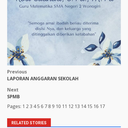
Post
Previous
LAPORAN ANGGARAN SEKOLAH
navigation
Next
SPMB
Pages:
1
2
3
4
5
6
7
8
9
10
11
12
13
14
15
16
17
RELATED STORIES