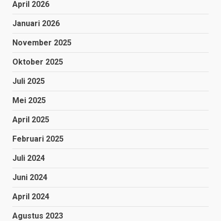
April 2026
Januari 2026
November 2025
Oktober 2025
Juli 2025
Mei 2025
April 2025
Februari 2025
Juli 2024
Juni 2024
April 2024
Agustus 2023