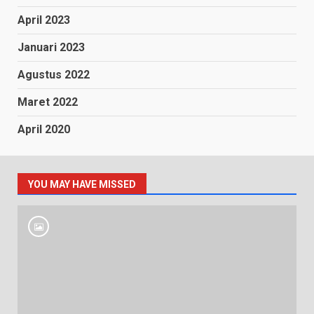
April 2023
Januari 2023
Agustus 2022
Maret 2022
April 2020
YOU MAY HAVE MISSED