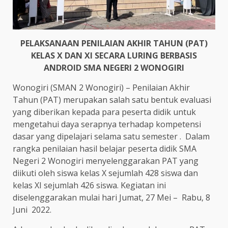
PELAKSANAAN PENILAIAN AKHIR TAHUN (PAT)
KELAS X DAN XI SECARA LURING BERBASIS
ANDROID SMA NEGERI 2 WONOGIRI
Wonogiri (SMAN 2 Wonogiri) – Penilaian Akhir
Tahun (PAT) merupakan salah satu bentuk evaluasi
yang diberikan kepada para peserta didik untuk
mengetahui daya serapnya terhadap kompetensi
dasar yang dipelajari selama satu semester . Dalam
rangka penilaian hasil belajar peserta didik SMA
Negeri 2 Wonogiri menyelenggarakan PAT yang
diikuti oleh siswa kelas X sejumlah 428 siswa dan
kelas XI sejumlah 426 siswa. Kegiatan ini
diselenggarakan mulai hari Jumat, 27 Mei – Rabu, 8
Juni 2022.