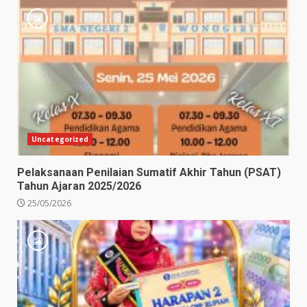
Uncategorized
Pelaksanaan Penilaian Sumatif Akhir Tahun (PSAT)
Tahun Ajaran 2025/2026
25/05/2026