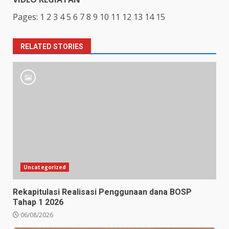
Pages:
1
2
3
4
5
6
7
8
9
10
11
12
13
14
15
RELATED STORIES
Uncategorized
Rekapitulasi Realisasi Penggunaan dana BOSP
Tahap 1 2026
06/08/2026