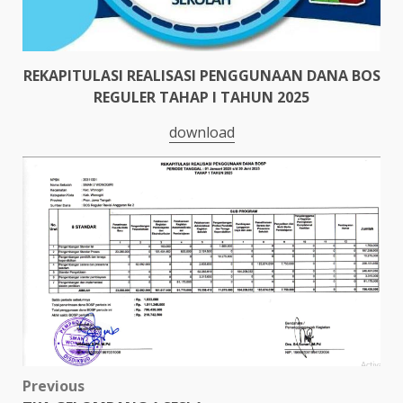
REKAPITULASI REALISASI PENGGUNAAN DANA BOS
REGULER TAHAP I TAHUN 2025
download
Post
Previous