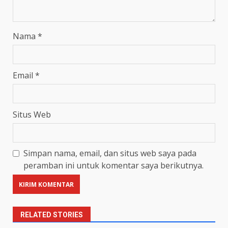
Nama
*
Email
*
Situs Web
Simpan nama, email, dan situs web saya pada
peramban ini untuk komentar saya berikutnya.
RELATED STORIES