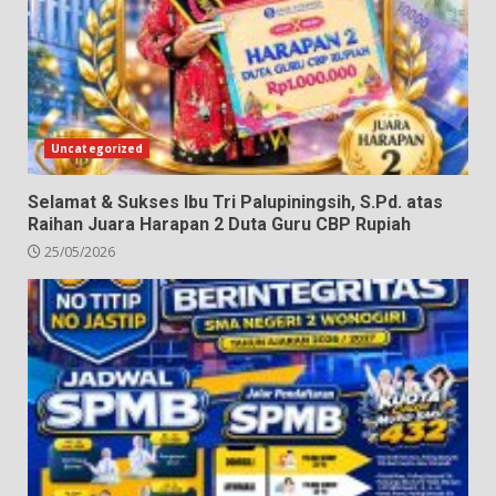
Uncategorized
Selamat & Sukses Ibu Tri Palupiningsih, S.Pd. atas
Raihan Juara Harapan 2 Duta Guru CBP Rupiah
25/05/2026