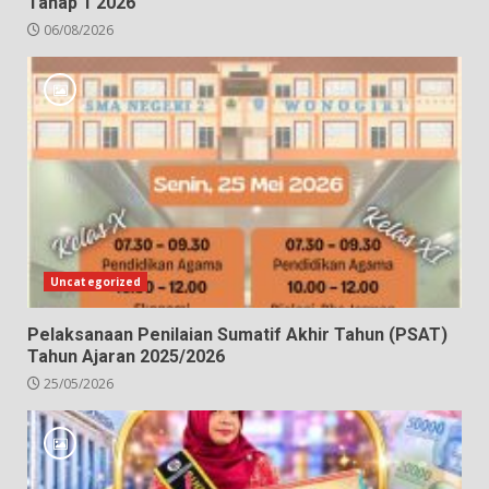
Tahap 1 2026
06/08/2026
Uncategorized
Pelaksanaan Penilaian Sumatif Akhir Tahun (PSAT)
Tahun Ajaran 2025/2026
25/05/2026