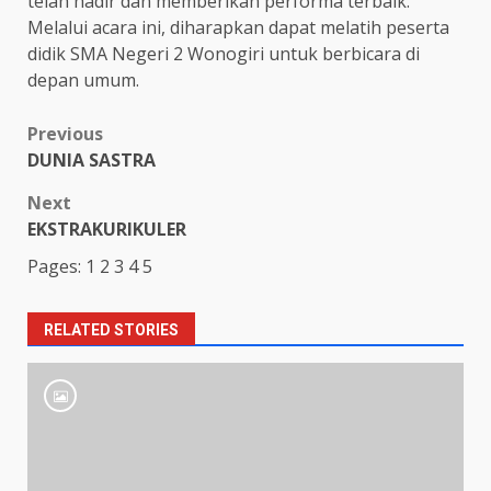
telah hadir dan memberikan performa terbaik.
Melalui acara ini, diharapkan dapat melatih peserta
didik SMA Negeri 2 Wonogiri untuk berbicara di
depan umum.
Post
Previous
DUNIA SASTRA
navigation
Next
EKSTRAKURIKULER
Pages:
1
2
3
4
5
RELATED STORIES