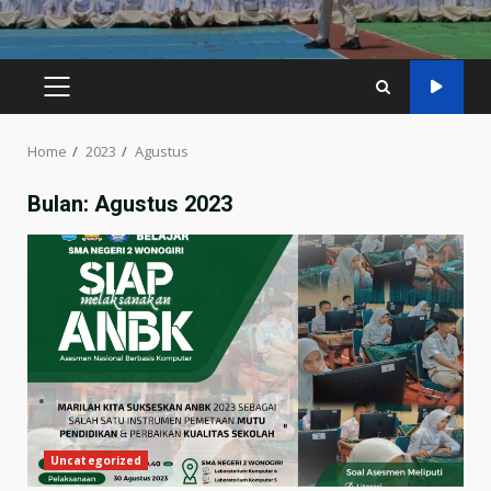
PRIMARY
MENU
Home
2023
Agustus
Bulan:
Agustus 2023
Uncategorized