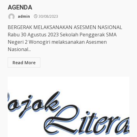
AGENDA
admin
30/08/2023
BERGERAK MELAKSANAKAN ASESMEN NASIONAL
Rabu 30 Agustus 2023 Sekolah Penggerak SMA
Negeri 2 Wonogiri melaksanakan Asesmen
Nasional...
Read More