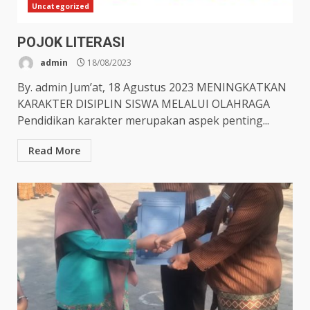
Uncategorized
POJOK LITERASI
admin
18/08/2023
By. admin Jum’at, 18 Agustus 2023 MENINGKATKAN
KARAKTER DISIPLIN SISWA MELALUI OLAHRAGA
Pendidikan karakter merupakan aspek penting...
Read More