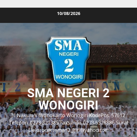
Skip
10/08/2026
to
content
SMA NEGERI 2
WONOGIRI
Jl. Nakula V Wonokarto Wonogiri KodePos. 57612
Telepon. 0273 321385 Faksimile. 0273 5328886 Surat
Elektronik : sman2_giri@yahoo.com