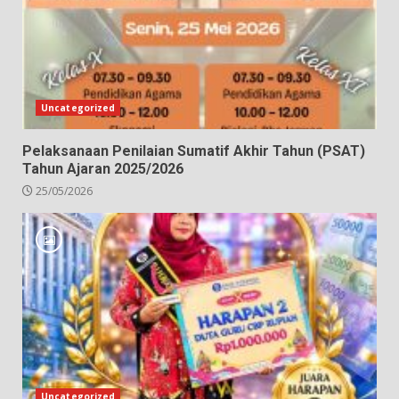
Uncategorized
Pelaksanaan Penilaian Sumatif Akhir Tahun (PSAT)
Tahun Ajaran 2025/2026
25/05/2026
Uncategorized