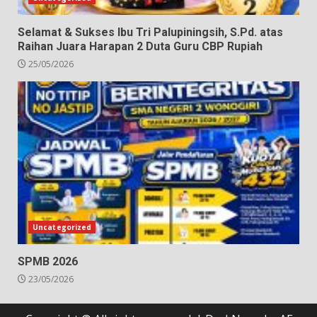
Selamat & Sukses Ibu Tri Palupiningsih, S.Pd. atas
Raihan Juara Harapan 2 Duta Guru CBP Rupiah
25/05/2026
Uncategorized
SPMB 2026
23/05/2026